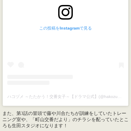
この投稿をInstagramで見る
ハコヅメ ～たたかう！交番女子～【ドラマ公式】(@hakozume_ntv)がシェアした投稿
また、第3話の冒頭で藤や川合たちが訓練をしていたトレー
ニング室や、「町山交番だより」のチラシを配っていたとこ
ろも生田スタジオになります！