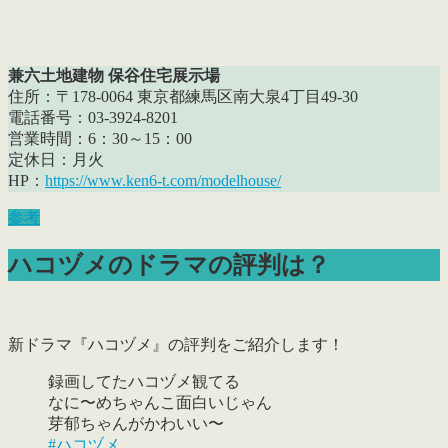
兼六土地建物 保谷住宅展示場
住所：〒178-0064 東京都練馬区南大泉4丁目49-30
電話番号：03-3924-8201
営業時間：6：30～15：00
定休日：月火
HP：
https://www.ken6-t.com/modelhouse/
参考
ハコヅメのドラマの評判は？
新ドラマ『ハコヅメ』の評判をご紹介します！
録画してたハコヅメ観てる
なに〜めちゃんこ面白いじゃん
芽郁ちゃんがかわいい〜
#ハコヅメ