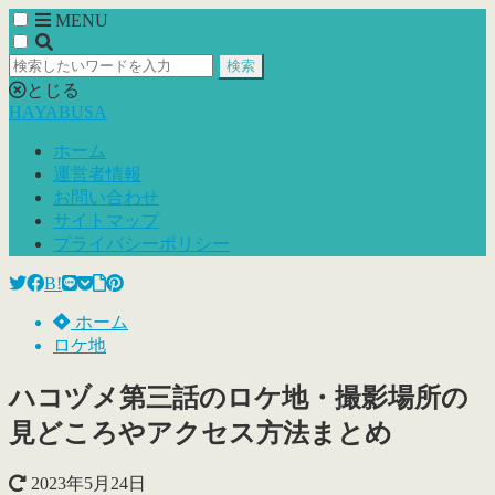
MENU
検索
とじる
HAYABUSA
ホーム
運営者情報
お問い合わせ
サイトマップ
プライバシーポリシー
B!
ホーム
ロケ地
ハコヅメ第三話のロケ地・撮影場所の
見どころやアクセス方法まとめ
2023年5月24日