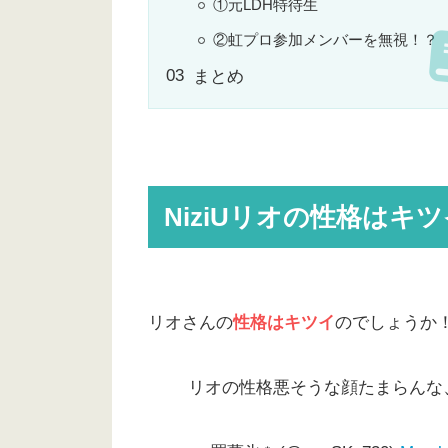
①元LDH特待生
②虹プロ参加メンバーを無視！？
まとめ
NiziUリオの性格はキ
リオさんの
性格はキツイ
のでしょうか
リオの性格悪そうな顔たまらんな