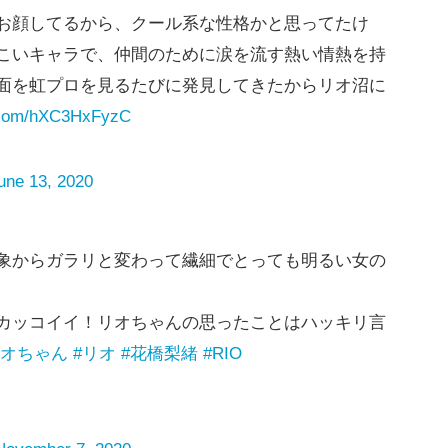
お顔してるから、クール系な性格かと思ってたけ
こいキャラで、仲間のために涙を流す熱い情熱を持
面を虹プロを見るたびに発見してきたからリオ沼に
r.com/hXC3HxFyzC
une 13, 2020
象からガラリと変わって繊細でとっても明るい女の
カッコイイ！リオちゃんの思ったことはハッキリ言
リオちゃん
#リオ
#花橋梨緒
#RIO