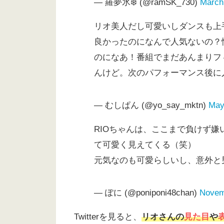
— 羅夢氷❄️ (@ramSK_730)
March
リオ美人だし可愛いしダンスも上
良かったのになんで人気ないの？
のになあ！番組でまだあんまりフ
んけど。次のパフォーマンス後に
— むしぱん (@yo_say_mktn)
May
RIOちゃんは、ここまで負けず
て可愛く見えてくる（笑）
元気なのも可愛らしいし、意外と男
— ぽに (@poniponi48chan)
Novem
Twitterを見ると、
リオさんの
見た目
や