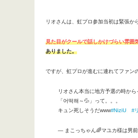
リオさんは、虹プロ参加当初は緊張か
見た目がクールで話しかけづらい雰囲
ありました。
ですが、虹プロが進むに連れてファン
リオさん本当に地方予選の時から
「어떡해～💦」って。。。
キュン死しそうだwww
#NiziU
#
— まこっちゃん🌈マユカ様は男前 (@W