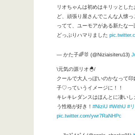
リオちゃんは初めはキリッとした
ど、頑張り屋さんでこんな人懐っ
ってて、ユーモアがある新たな一
どっぷりハマりました
pic.twitte
— かた子🌈🐰 (@Niziaisiteru13)
J
\元気の源リオ🐣/
クールで大人っぽいのかなって印
子♡っていうイメージに！！
キレキレダンスはほんとに凄いし
う性格が好き！
#NiziU
#WithU
#
pic.twitter.com/ywr7RaNHPc