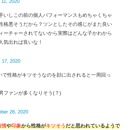
 11, 2020
手いしこの前の個人パフォーマンスもめちゃくちゃ
性格悪そうだから？ツンとしたその感じがまた良い
ィーチャーされてないから実際はどんな子かわから
人気出れば良いな！
 17, 2020
嫌いで性格がキツそうなのを顔に出されると一周回っ
ファンが多くなりそう(？)
ber 26, 2020
表情
や
印象
から性格が
キツそう
だと思われているようで