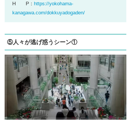
H P：
https://yokohama-
kanagawa.com/dokkuyadogaden/
⑤人々が逃げ惑うシーン①