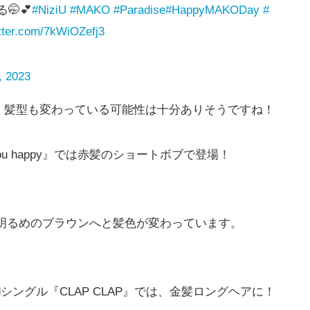
🤭💕
#NiziU
#MAKO
#Paradise
#HappyMAKODay
#
itter.com/7kWiOZefj3
4, 2023
く髪型も変わっている可能性は十分ありそうですね！
ou happy』では赤髪のショートボブで登場！
p』では、明るめのブラウンへと髪色が変わっています。
から3rdシングル『CLAP CLAP』では、金髪ロングヘアに！