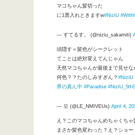
マコちゃん髪切った
に1票入れときますw
#NiziU
#With
— すてるす。 (@niziu_sakamiti)
頭隠す＝髪色がシークレット
てことは絶対変えてんじゃん
天然マコちゃんが最後まで見せな
何色？？たのしみすぎん？
#NiziU
界の真ん中
#Paradise
#NiziU_5thS
— 모 (@LE_NMIVEUs)
April 4, 2
え？このマコちゃんめちゃくちゃ
まさか髪色変わった？え？ショー