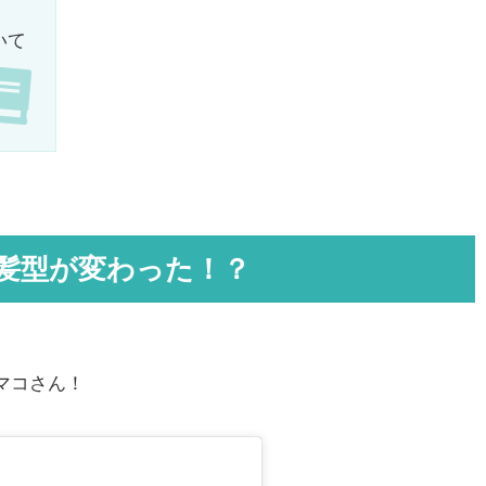
いて
や髪型が変わった！？
たマコさん！