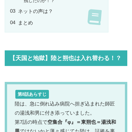
残したのか！？
ネットの声は？
まとめ
【天国と地獄】陸と朔也は入れ替わる！？
第8話あらすじ
陸は、急に倒れ込み病院へ担ぎ込まれた師匠
の湯浅和男に付き添っていました。
第7話の時点で
空集合『φ』＝東朔也＝湯浅和
男
ではないかと薄々感じてた陸は、証拠を裏