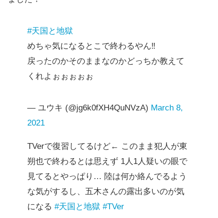
#天国と地獄
めちゃ気になるとこで終わるやん‼️
戻ったのかそのままなのかどっちか教えて
くれよぉぉぉぉぉ
— ユウキ (@jg6k0fXH4QuNVzA)
March 8,
2021
TVerで復習してるけど← このまま犯人が東
朔也で終わるとは思えず 1人1人疑いの眼で
見てるとやっぱり… 陸は何か絡んでるよう
な気がするし、五木さんの露出多いのが気
になる
#天国と地獄
#TVer