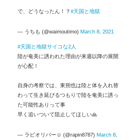
で、どうなったん！？
#天国と地獄
— うちも (@waimoutimo)
March 8, 2021
#天国と地獄サイコな2人
陸が奄美に誘われた理由が来週以降の展開
が心配！
自身の考察では、東朔也は陸と体を入れ替
わって生き延びるつもりで陸を奄美に誘っ
た可能性ありって事
早く追いついて阻止してほしい🙏
— ラビオリバー☺︎ (@rapin8787)
March 8,