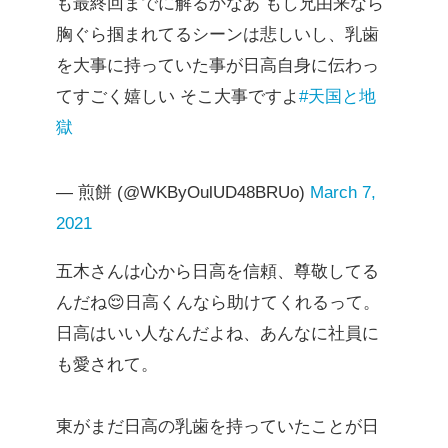
も最終回までに解るかなあ もし兄由来なら
胸ぐら掴まれてるシーンは悲しいし、乳歯
を大事に持っていた事が日高自身に伝わっ
てすごく嬉しい そこ大事ですよ
#天国と地
獄
— 煎餅 (@WKByOulUD48BRUo)
March 7,
2021
五木さんは心から日高を信頼、尊敬してる
んだね😌日高くんなら助けてくれるって。
日高はいい人なんだよね、あんなに社員に
も愛されて。
東がまだ日高の乳歯を持っていたことが日