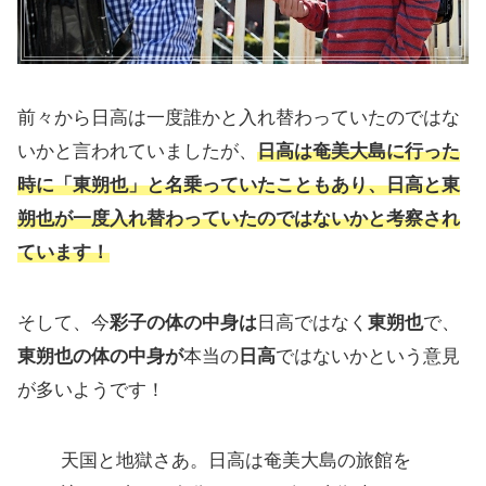
前々から日高は一度誰かと入れ替わっていたのではな
いかと言われていましたが、
日高は奄美大島に行った
時に「東朔也」と名乗っていたこともあり、日高と東
朔也が一度入れ替わっていたのではないかと考察され
ています！
そして、今
彩子の体の中身は
日高ではなく
東朔也
で、
東朔也の体の中身が
本当の
日高
ではないかという意見
が多いようです！
天国と地獄さあ。日高は奄美大島の旅館を