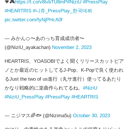
💗🎮
https://t.co/v8lvbTU8mP
#NiziU
#PressPlay
#HEARTRIS
#니쥬_PressPlay_한국데뷔
pic.twitter.com/fyNjPHcA0f
— みかん🍊〜あのっち育成成功者〜
(@NiziU_ayakachan)
November 2, 2023
HEARTRIS、YOASOBIでよく聞くリリースカットピア
ノとか最近のヒットしてるJ-Pop、K-Popで良く使われ
るJust the two of us進行（丸サ進行）使ってるあたり
かなり戦略的に楽曲作られてるね。
#NiziU
#NiziU_PressPlay
#PressPlay
#HEARTRIS
— ニジマス🌈🐟 (@Nizima5u)
October 30, 2023