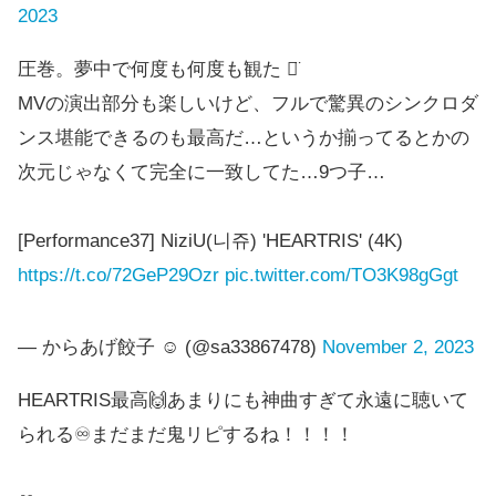
2023
圧巻。夢中で何度も何度も観た ᯅ̈
MVの演出部分も楽しいけど、フルで驚異のシンクロダ
ンス堪能できるのも最高だ…というか揃ってるとかの
次元じゃなくて完全に一致してた…9つ子…
[Performance37] NiziU(니쥬) 'HEARTRIS' (4K)
https://t.co/72GeP29Ozr
pic.twitter.com/TO3K98gGgt
— からあげ餃子 ☺︎ (@sa33867478)
November 2, 2023
HEARTRIS最高🙌あまりにも神曲すぎて永遠に聴いて
られる♾️まだまだ鬼リピするね！！！！