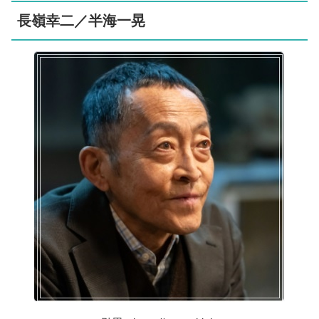
長嶺幸二／半海一晃