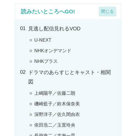
読みたいところへGO!
見逃し配信見れるVOD
U-NEXT
NHKオンデマンド
NHKプラス
ドラマのあらすじとキャスト・相関
図
上嶋陽平／佐藤二朗
磯崎藍子／鈴木保奈美
深野洋子／佐久間由衣
依田浩二／玉置玲央
長嶺幸二／半海一晃