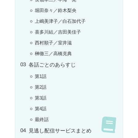
堀田奈々／鈴木梨央
上嶋美津子／白石加代子
喜多川結／吉田美佳子
西村順子／室井滋
榊徹三／高橋克典
各話ごとのあらすじ
第1話
第2話
第3話
第4話
最終話
見逃し配信サービスまとめ