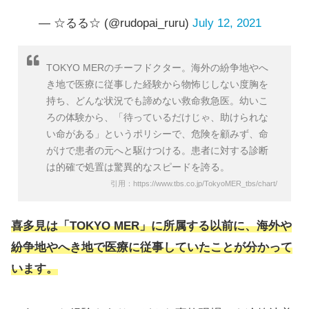
— ☆るる☆ (@rudopai_ruru)
July 12, 2021
TOKYO MERのチーフドクター。海外の紛争地やへ
き地で医療に従事した経験から物怖じしない度胸を
持ち、どんな状況でも諦めない救命救急医。幼いこ
ろの体験から、「待っているだけじゃ、助けられな
い命がある」というポリシーで、危険を顧みず、命
がけで患者の元へと駆けつける。患者に対する診断
は的確で処置は驚異的なスピードを誇る。
引用：https://www.tbs.co.jp/TokyoMER_tbs/chart/
喜多見は「TOKYO MER」に所属する以前に、海外や
紛争地やへき地で医療に従事していたことが分かって
います。