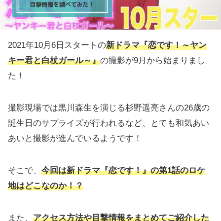
2021年10月6日スタートの
新ドラマ『恋です！～ヤン
キー君と白杖ガール～』
の撮影が9月から始まりまし
た！
撮影現場では黒川森生を演じる杉野遥亮さんの26歳の
誕生日のサプライズが行われるなど、とても和気あい
あいと撮影が進んでいるようです！
そこで、
今回は新ドラマ『恋です！』の第1話のロケ
地はどこなのか！？
また、
アクセス方法や目撃情報をまとめてご紹介した