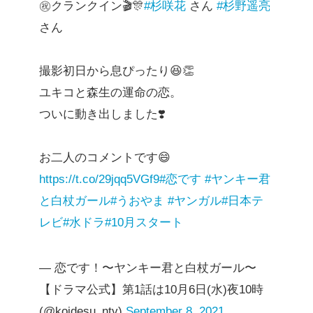
㊗️クランクイン🎬🎊
#杉咲花
さん
#杉野遥亮
さん
撮影初日から息ぴったり😆👏
ユキコと森生の運命の恋。
ついに動き出しました❣️
お二人のコメントです😄
https://t.co/29jqq5VGf9
#恋です
#ヤンキー君
と白杖ガール
#うおやま
#ヤンガル
#日本テ
レビ
#水ドラ
#10月スタート
— 恋です！〜ヤンキー君と白杖ガール〜
【ドラマ公式】第1話は10月6日(水)夜10時
(@koidesu_ntv)
September 8, 2021