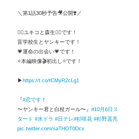
＼第1話30秒予告🎥公開❣️／
🙍‍♀️ユキコと森生️🙎‍♂️です！
盲学校生とヤンキーです！
💗運命の出会い💗です！
⭐️本編映像🎬初出し⭐️です！
▶︎
https://t.co/tCMyR2cLg1
『
#恋です
！
〜ヤンキー君と白杖ガール〜』
#10月6日ス
タート
#水ドラ
#日テレ
#杉咲花
#杉野遥亮
pic.twitter.com/saTHOT0Dcv