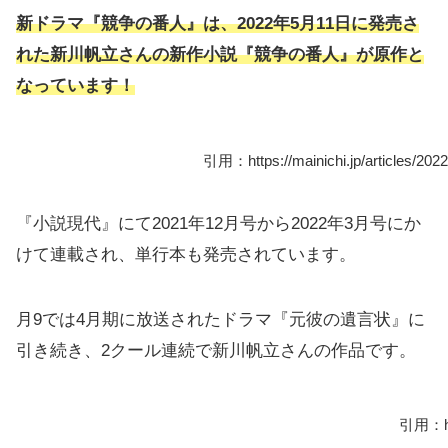
新ドラマ『競争の番人』は、2022年5月11日に発売さ
れた新川帆立さんの新作小説『競争の番人』が原作と
なっています！
引用：https://mainichi.jp/articles/20
『小説現代』にて2021年12月号から2022年3月号にか
けて連載され、単行本も発売されています。
月9では4月期に放送されたドラマ『元彼の遺言状』に
引き続き、2クール連続で新川帆立さんの作品です。
引用：http