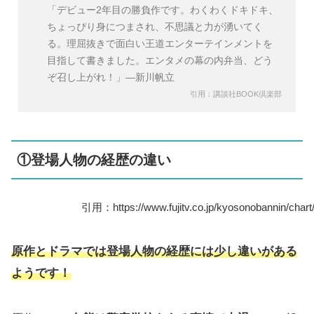
「デビュー2年目の勝負作です。わくわくドキドキ、
ちょっぴり身につまされ、不思議と力が湧いてく
る。理屈抜きで面白い王道エンターテインメントを
目指して書きました。エンタメの幕の内弁当、どう
ぞ召し上がれ！」―新川帆立
引用：講談社BOOK倶楽部
①登場人物の経歴の違い
引用：https://www.fujitv.co.jp/kyosonobannin/chart/
原作とドラマでは登場人物の経歴には少し違いがある
ようです！