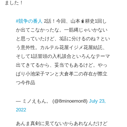
ました！
#競争の番人
2話！今回、山本🧋耕史1回し
か出てこなかったな。一筋縄じゃいかない
と思っていたけど、3話に分けるのね？とい
う意外性。カルテル花屋イジメ花屋結託、
そして1話冒頭の入札談合といろんなテーマ
出てきてるから、妥当でもあるけど。やっ
ぱり小池栄子マンと大倉孝二の存在が際立
つ今作品
— ミノえもん。 (@8minoemon8)
July 23,
2022
あんま真剣に見てないからあれなんだけど