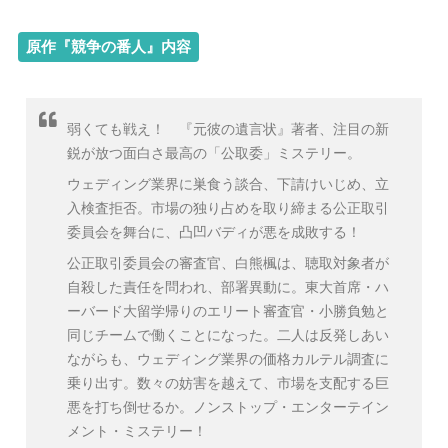
原作『競争の番人』内容
弱くても戦え！ 『元彼の遺言状』著者、注目の新
鋭が放つ面白さ最高の「公取委」ミステリー。
ウェディング業界に巣食う談合、下請けいじめ、立
入検査拒否。市場の独り占めを取り締まる公正取引
委員会を舞台に、凸凹バディが悪を成敗する！
公正取引委員会の審査官、白熊楓は、聴取対象者が
自殺した責任を問われ、部署異動に。東大首席・ハ
ーバード大留学帰りのエリート審査官・小勝負勉と
同じチームで働くことになった。二人は反発しあい
ながらも、ウェディング業界の価格カルテル調査に
乗り出す。数々の妨害を越えて、市場を支配する巨
悪を打ち倒せるか。ノンストップ・エンターテイン
メント・ミステリー！