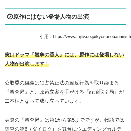
②原作にはない登場人物の出演
引用：https://www.fujitv.co.jp/kyosonobannin/cha
実はドラマ『競争の番人』には、原作には登場しない
人物が出演します！
公取委の組織は独占禁止法の違反行為を取り締まる
『審査局』と、政策立案を手がける『経済取引局』が
二本柱となって成り立っています。
実際の『審査局』は第1から第5までですが、物語では
架空の第6（ダイロク）を舞台にウエディングカルテ