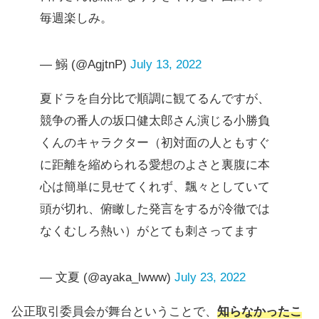
毎週楽しみ。
— 鰯 (@AgjtnP)
July 13, 2022
夏ドラを自分比で順調に観てるんですが、
競争の番人の坂口健太郎さん演じる小勝負
くんのキャラクター（初対面の人ともすぐ
に距離を縮められる愛想のよさと裏腹に本
心は簡単に見せてくれず、飄々としていて
頭が切れ、俯瞰した発言をするが冷徹では
なくむしろ熱い）がとても刺さってます
— 文夏 (@ayaka_lwww)
July 23, 2022
公正取引委員会が舞台ということで、
知らなかったこ