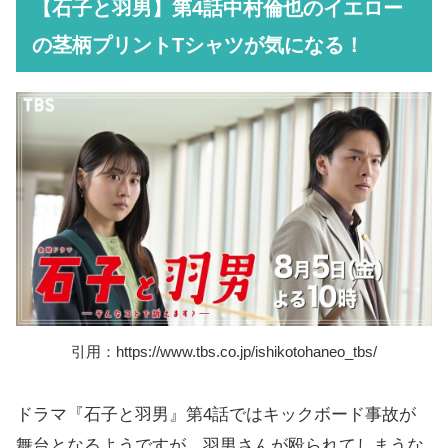
【石子と羽男】第4話中村倫也のイエロー
の茎柄プリントTシャツが気になる！
引用：https://www.tbs.co.jp/ishikotohaneo_tbs/
ドラマ『石子と羽男』第4話ではキックボード事故が
舞台となるようですが、羽男さんが殴られてしまうな