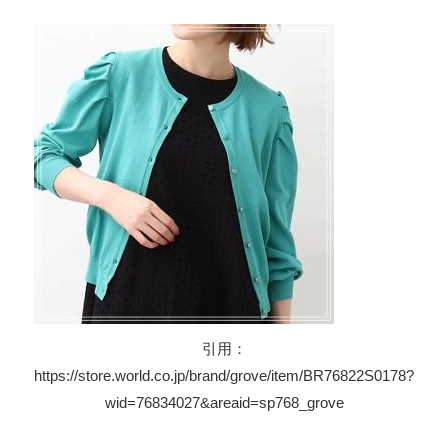
引用：
https://store.world.co.jp/brand/grove/item/BR76822S0178?
wid=76834027&areaid=sp768_grove