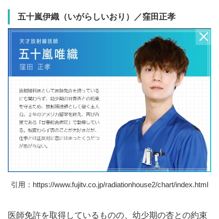
五十嵐伊織（いがらしいおり）／窪田正孝
引用：https://www.fujitv.co.jp/radiationhouse2/chart/index.html
医師免許を取得しているものの、幼少期の杏との約束