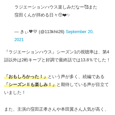
ラジエーションハウス楽しみだなー🥰また
窪田くんが拝める日々🥺❤️✨
— きぃ🧡💛 (@113khii26)
September 20,
2021
『ラジエーションハウス』シーズン1の視聴率は、第4
話以外は2桁キープと好調で最終話では13.8％でした！
「おもしろかった！」
という声が多く、続編である
「シーズンⅡも楽しみ！」
と期待している声が目立て
いました！
また、主演の窪田正孝さんや本田翼さん人気が高く、