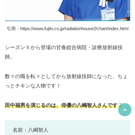
引用：https://www.fujitv.co.jp/radiationhouse2/chart/index.html
シーズンⅡから登場の甘春総合病院・診療放射線技
師。
数々の職を転々としてから放射線技師になった、ちょ
っとチキンな人物です！
田中福男を演じるのは、俳優の八嶋智人さんです！
名前：八嶋智人