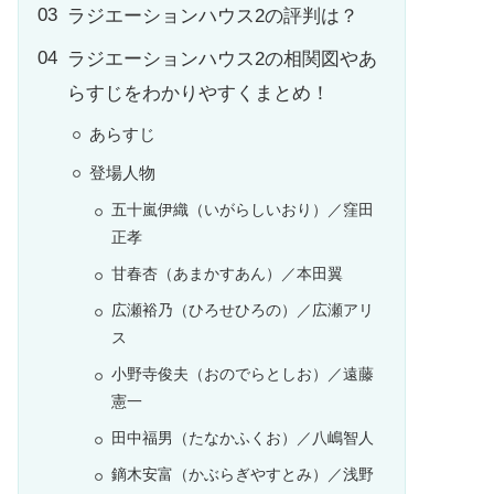
ラジエーションハウス2の評判は？
ラジエーションハウス2の相関図やあ
らすじをわかりやすくまとめ！
あらすじ
登場人物
五十嵐伊織（いがらしいおり）／窪田
正孝
甘春杏（あまかすあん）／本田翼
広瀬裕乃（ひろせひろの）／広瀬アリ
ス
小野寺俊夫（おのでらとしお）／遠藤
憲一
田中福男（たなかふくお）／八嶋智人
鏑木安富（かぶらぎやすとみ）／浅野