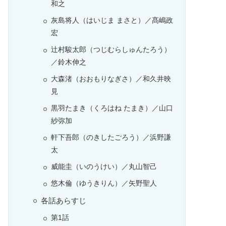
和之
灰島将人（はいじま まさと）／髙嶋政
宏
辻村駿太郎（つじむらしゅんたろう）
／鈴木伸之
大森渚（おおもりなぎさ）／和久井映
見
黒羽たまき（くろはね たまき）／山口
紗弥加
軒下吾郎（のきしたごろう）／浜野謙
太
威能圭（いのうけい）／丸山智己
悠木倫（ゆうきりん）／矢野聖人
各話あらすじ
第1話