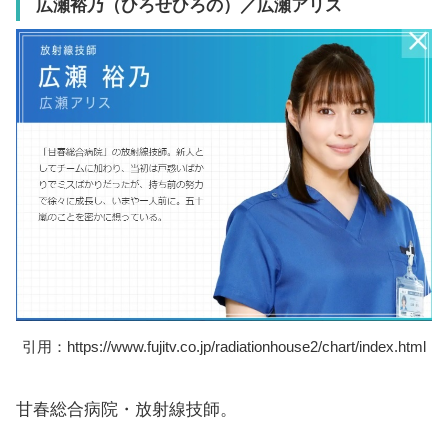
広瀬裕乃（ひろせひろの）
／広瀬アリス
引用：https://www.fujitv.co.jp/radiationhouse2/chart/index.html
甘春総合病院・放射線技師。