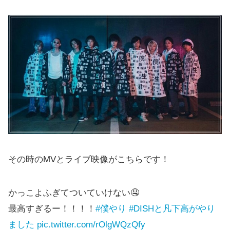
その時のMVとライブ映像がこちらです！
かっこよふぎてついていけない🤤
最高すぎるー！！！！
#僕やり
#DISHと凡下高がやり
ました
pic.twitter.com/rOlgWQzQfy