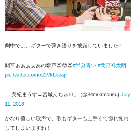
劇中では、ギターで弾き語りを披露していました！
間宮ぁぁぁぁあの歌声😍😍😍
#半分青い
#間宮祥太朗
pic.twitter.com/xZtVkLkeap
— 美紀まうす→宮城んちゅ♪♪。 (@84mikimausu)
July
11, 2018
かなり優しい歌声で、歌もギターも上手くて惚れ惚れ
してしまいますね！