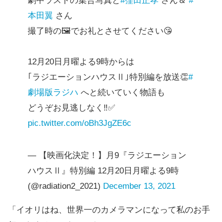
劇中ラストの集合写真と
#窪田正孝
さん＆
#
本田翼
さん
撮了時の🖼️でお礼とさせてください😘
12月20日月曜よる9時からは
｢ラジエーションハウスⅡ｣特別編を放送👏
#
劇場版ラジハ
へと続いていく物語も
どうぞお見逃しなく‼️✅
pic.twitter.com/oBh3JgZE6c
— 【映画化決定！】月9『ラジエーション
ハウスⅡ』特別編 12月20日月曜よる9時
(@radiation2_2021)
December 13, 2021
「イオリはね、世界一のカメラマンになって私のお手