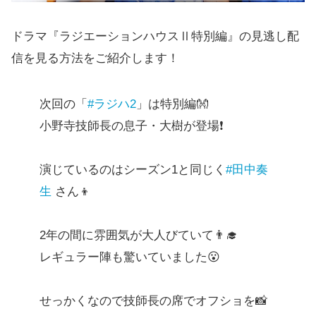
ドラマ『ラジエーションハウスⅡ特別編』の見逃し配
信を見る方法をご紹介します！
次回の「
#ラジハ2
」は特別編👐
小野寺技師長の息子・大樹が登場❗
演じているのはシーズン1と同じく
#田中奏
生
さん👦
2年の間に雰囲気が大人びていて👨‍🎓
レギュラー陣も驚いていました😮
せっかくなので技師長の席でオフショを📸