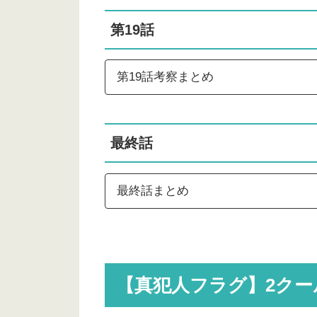
第19話
pic.twitter.com/bTQvqhZYJ6
第19話考察まとめ
最終話
里奈
#生駒ちゃん
最終話まとめ
【真犯人フラグ】2クー