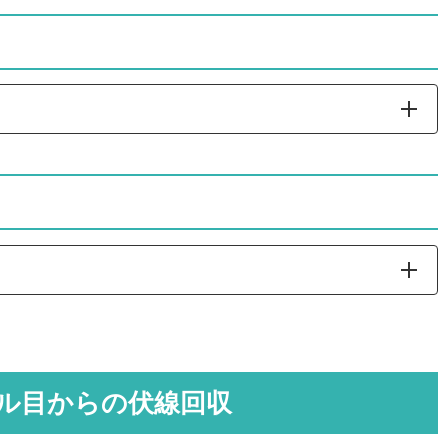
#真犯人フラグ
#日テレ
#日本テレビ
#生駒
#真犯人フラグ
pic.twitter.com/Ao7gCmuiRO
ル目からの伏線回収